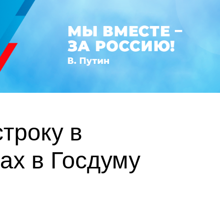
троку в
ах в Госдуму