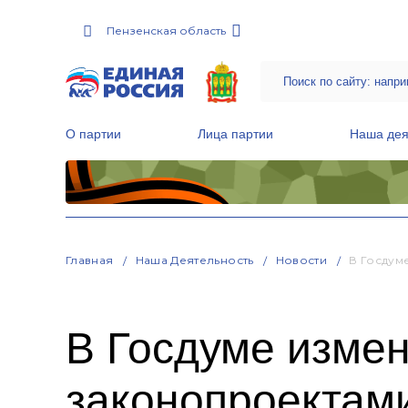
Пензенская область
О партии
Лица партии
Наша дея
Местные общественные приемные Партии
Руководитель Региональной обще
Народная программа «Единой России»
Главная
Наша Деятельность
Новости
В Госдум
В Госдуме измен
законопроектам