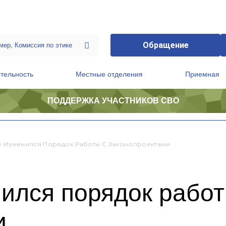
Обращение
тельность
Местные отделения
Приемная
ПОДДЕРЖКА УЧАСТНИКОВ СВО
ственной приемной Председателя Партии
Президиум регионального политического совета
е Изменился Порядок Работы С Законопроектами
ился порядок работ
и