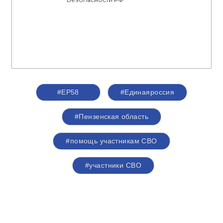
#ЕР58
#Единаяроссия
#Пензенская область
#помощь участникам СВО
#участники СВО