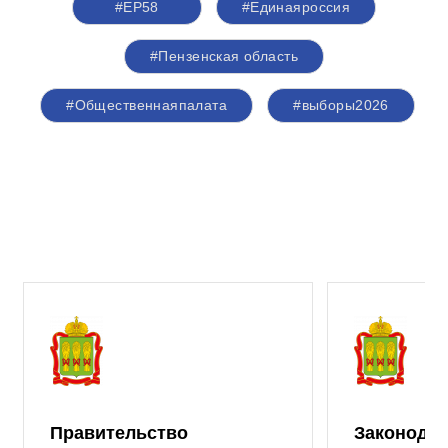
#ЕР58
#Единаяроссия
#Пензенская область
#Общественнаяпалата
#выборы2026
Правительство
Законода