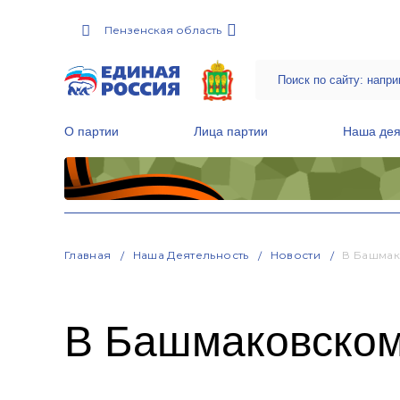
Пензенская область
О партии
Лица партии
Наша дея
Местные общественные приемные Партии
Руководитель Региональной обще
Народная программа «Единой России»
Главная
Наша Деятельность
Новости
В Башмак
В Башмаковском