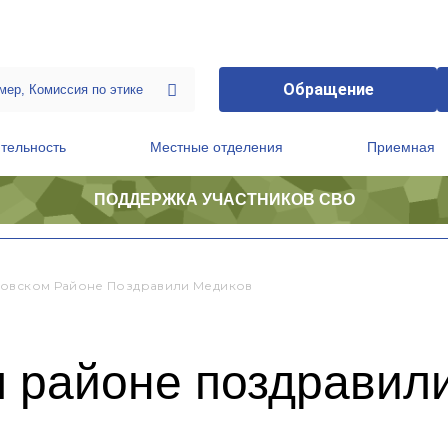
Обращение
тельность
Местные отделения
Приемная
ПОДДЕРЖКА УЧАСТНИКОВ СВО
ственной приемной Председателя Партии
Президиум регионального политического совета
овском Районе Поздравили Медиков
 районе поздравил