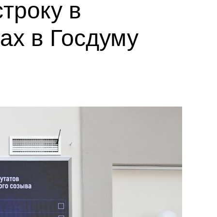
троку в
ах в Госдуму