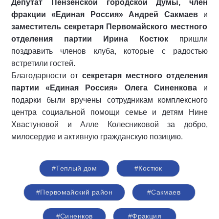
Депутат Пензенской городской Думы, член
фракции «Единая Россия» Андрей Сакмаев
и
заместитель секретаря Первомайского местного
отделения партии Ирина Костюк
пришли
поздравить членов клуба, которые с радостью
встретили гостей.
Благодарности от
секретаря местного отделения
партии «Единая Россия» Олега Синенкова
и
подарки были вручены сотрудникам комплексного
центра социальной помощи семье и детям Нине
Хвастуновой и Алле Колесниковой за добро,
милосердие и активную гражданскую позицию.
#Теплый дом
#Костюк
#Первомайский район
#Сакмаев
#Синенков
#Фракция