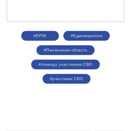
#ЕР58
#Единаяроссия
#Пензенская область
#помощь участникам СВО
#участники СВО