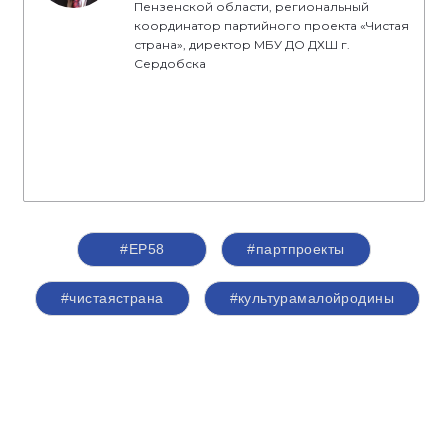
Пензенской области, региональный
координатор партийного проекта «Чистая
страна», директор МБУ ДО ДХШ г.
Сердобска
#ЕР58
#партпроекты
#чистаястрана
#культурамалойродины