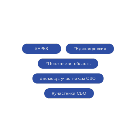
#ЕР58
#Единаяроссия
#Пензенская область
#помощь участникам СВО
#участники СВО