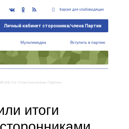
Версия для слабовидящих
Личный кабинет сторонника/члена Партии
Мультимедиа
Вступить в партию
Региональный исполнительный комитет
аботе Со Сторонниками Партии
или итоги
 сторонниками