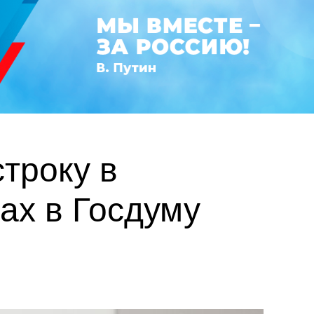
троку в
ах в Госдуму