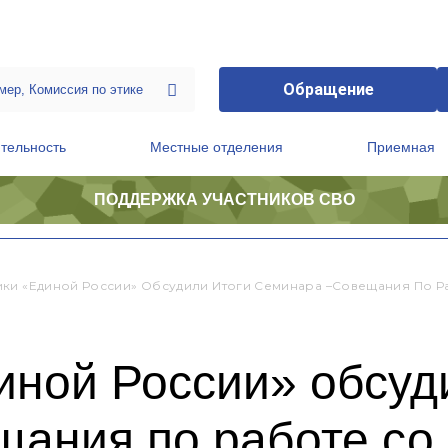
Обращение
тельность
Местные отделения
Приемная
ПОДДЕРЖКА УЧАСТНИКОВ СВО
ственной приемной Председателя Партии
Президиум регионального политического совета
ки «Единой России» Обсудили Итоги Семинара –совещания По Р
иной России» обсуд
щания по работе со