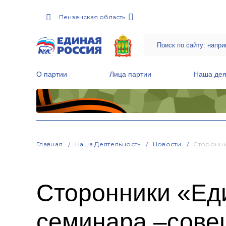
Пензенская область
О партии
Лица партии
Наша дея
Местные общественные приемные Партии
Руководитель Региональной обще
Народная программа «Единой России»
Главная
Наша Деятельность
Новости
Сторонни
Сторонники «Ед
семинара –сове