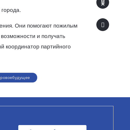
 города.
ления. Они помогают пожилым
 возможности и получать
ый координатор партийного
оровоебудущее