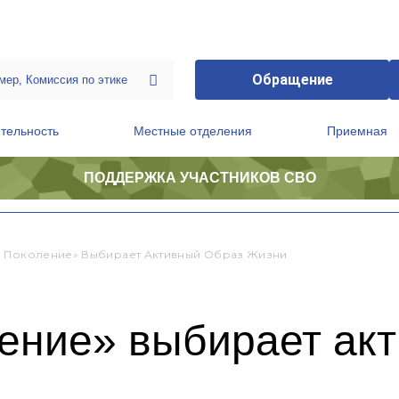
Обращение
тельность
Местные отделения
Приемная
ПОДДЕРЖКА УЧАСТНИКОВ СВО
ственной приемной Председателя Партии
Президиум регионального политического совета
 Поколение» Выбирает Активный Образ Жизни
ение» выбирает акт