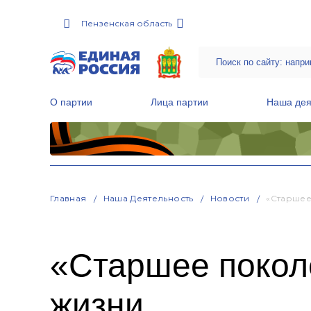
Пензенская область
О партии
Лица партии
Наша дея
Местные общественные приемные Партии
Руководитель Региональной обще
Народная программа «Единой России»
Главная
Наша Деятельность
Новости
«Старшее
«Старшее покол
жизни