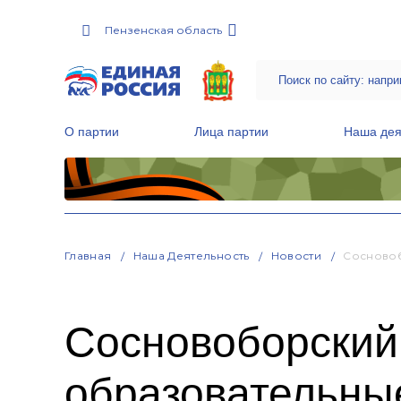
Пензенская область
О партии
Лица партии
Наша дея
Местные общественные приемные Партии
Руководитель Региональной обще
Народная программа «Единой России»
Главная
Наша Деятельность
Новости
Сосновоб
Сосновоборский
образовательны