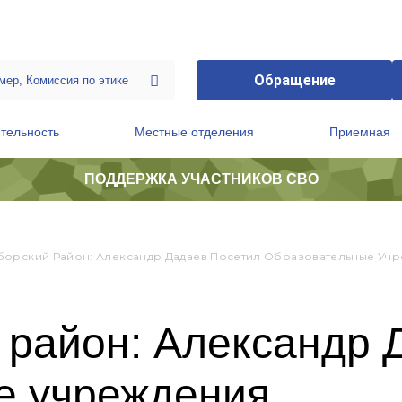
Обращение
тельность
Местные отделения
Приемная
ПОДДЕРЖКА УЧАСТНИКОВ СВО
ственной приемной Председателя Партии
Президиум регионального политического совета
орский Район: Александр Дадаев Посетил Образовательные Уч
 район: Александр 
е учреждения