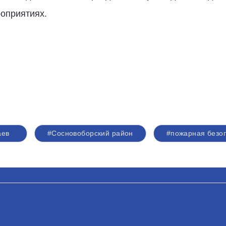
оприятиях.
аев
#Сосновоборский район
#пожарная безо