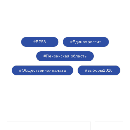
#ЕР58
#Единаяроссия
#Пензенская область
#Общественнаяпалата
#выборы2026