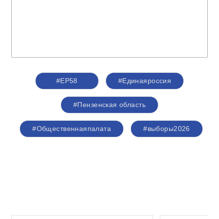
#ЕР58
#Единаяроссия
#Пензенская область
#Общественнаяпалата
#выборы2026