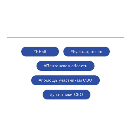
#ЕР58
#Единаяроссия
#Пензенская область
#помощь участникам СВО
#участники СВО