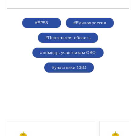
#ЕР58
#Единаяроссия
#Пензенская область
#помощь участникам СВО
#участники СВО