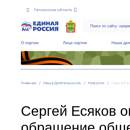
Пензенская область
О партии
Лица партии
Наша дея
Местные общественные приемные Партии
Руководитель Региональной обще
Народная программа «Единой России»
Главная
Наша Деятельность
Новости
Сергей Е
Сергей Есяков о
обращение обще