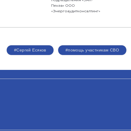
Пенза» ООО
«Энергоаудитконсалтинг»
#Сергей Есяков
#помощь участникам СВО