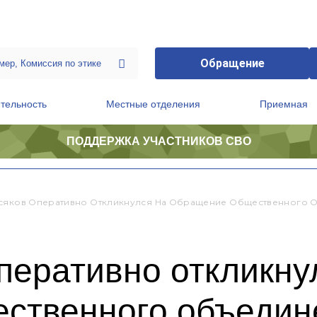
Обращение
тельность
Местные отделения
Приемная
ПОДДЕРЖКА УЧАСТНИКОВ СВО
ственной приемной Председателя Партии
Президиум регионального политического совета
сяков Оперативно Откликнулся На Обращение Общественного О
перативно откликну
ственного объедине