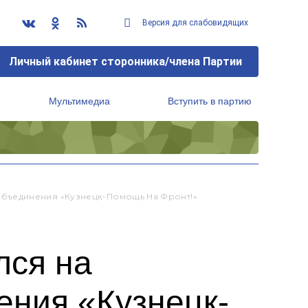
Версия для слабовидящих
Личный кабинет сторонника/члена Партии
Мультимедиа
Вступить в партию
Региональный исполнительный комитет
бъединения «Кузнецк-Помощь На Фронт!».
лся на
ния «Кузнецк-