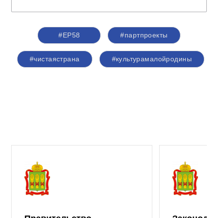
#ЕР58
#партпроекты
#чистаястрана
#культурамалойродины