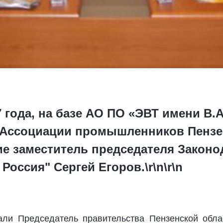
7 года, на базе АО ПО «ЭВТ имени В.
 Ассоциации промышленников Пензен
ие заместитель председателя Законо
оссия" Сергей Егоров.\r\n\r\n
али Председатель правительства Пензенской обл