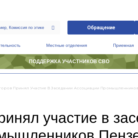
Обращение
тельность
Местные отделения
Приемная
ПОДДЕРЖКА УЧАСТНИКОВ СВО
ственной приемной Председателя Партии
Президиум регионального политического совета
горов Принял Участие В Заседании Ассоциации Промышленнико
ринял участие в за
мышленников Пензе