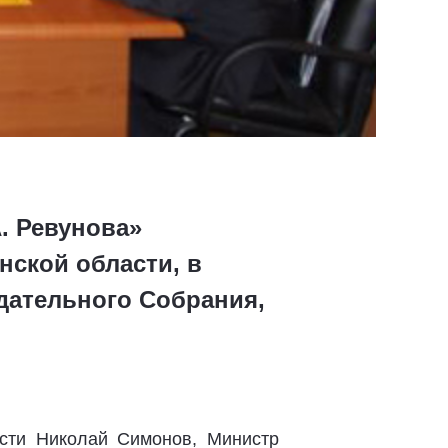
А. Ревунова»
ской области, в
дательного Собрания,
асти Николай Симонов, Министр