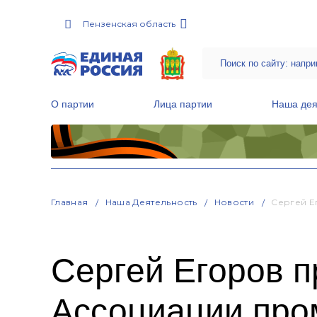
Пензенская область
О партии
Лица партии
Наша дея
Местные общественные приемные Партии
Руководитель Региональной обще
Народная программа «Единой России»
Главная
Наша Деятельность
Новости
Сергей Е
Сергей Егоров п
Ассоциации про