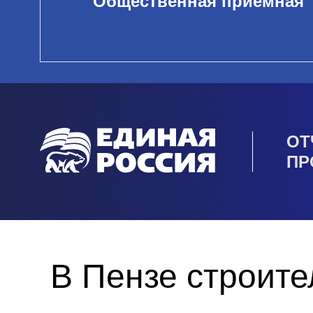
Общественная приемная
ОТ
ПР
В Пензе строите