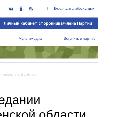
Версия для слабовидящих
Личный кабинет сторонника/члена Партии
Мультимедиа
Вступить в партию
Региональный исполнительный комитет
в Пензенской Области
седании
нской области