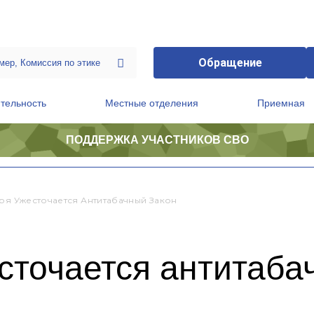
Обращение
тельность
Местные отделения
Приемная
ПОДДЕРЖКА УЧАСТНИКОВ СВО
ственной приемной Председателя Партии
Президиум регионального политического совета
бря Ужесточается Антитабачный Закон
сточается антитаба