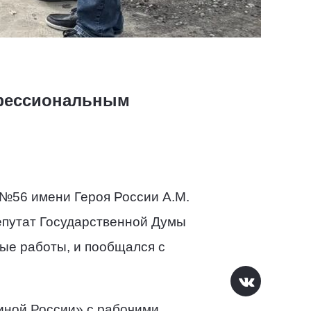
офессиональным
 №56 имени Героя России А.М.
епутат Государственной Думы
ые работы, и пообщался с
иной России» с рабочими.