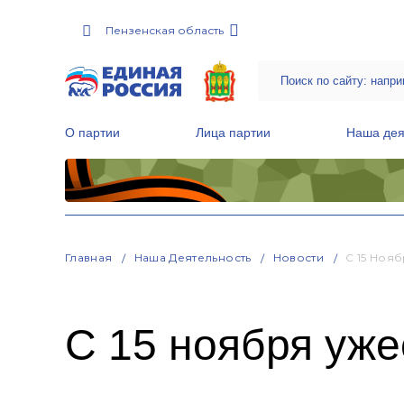
Пензенская область
О партии
Лица партии
Наша дея
Местные общественные приемные Партии
Руководитель Региональной обще
Народная программа «Единой России»
Главная
Наша Деятельность
Новости
С 15 Ноя
С 15 ноября уже