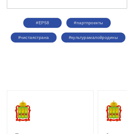
#ЕР58
#партпроекты
#чистаястрана
#культурамалойродины