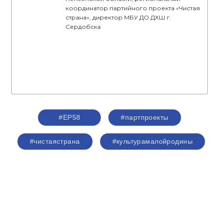
координатор партийного проекта «Чистая
страна», директор МБУ ДО ДХШ г.
Сердобска
#ЕР58
#партпроекты
#чистаястрана
#культурамалойродины