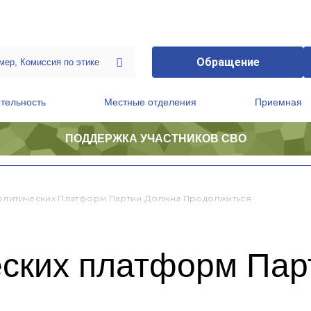
Обращение
тельность
Местные отделения
Приемная
ПОДДЕРЖКА УЧАСТНИКОВ СВО
ственной приемной Председателя Партии
Президиум регионального политического совета
олитических Платформ Партии Должна Продолжиться
еских платформ Пар