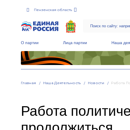
Пензенская область
О партии
Лица партии
Наша дея
Местные общественные приемные Партии
Руководитель Региональной обще
Народная программа «Единой России»
Главная
Наша Деятельность
Новости
Работа П
Работа политич
продолжиться