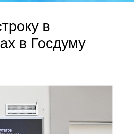
троку в
ах в Госдуму