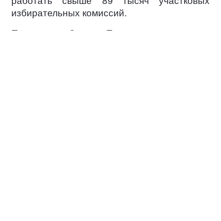
работать свыше 89 тысяч участковых
избирательных комиссий.
По словам Сергея Перминова, в каждом
субъекте РФ партия развернёт
ситуационный центры для наблюдения за
ходом голосования и проверки сообщений
о возможных нарушениях.
Напомним, ранее Центризбирком
зарегистрировал утверждённый на первом
этапе Съезда партии список «Единой
России» на выборах в Госдуму. В него
вошли более 600 человек.
Спикер