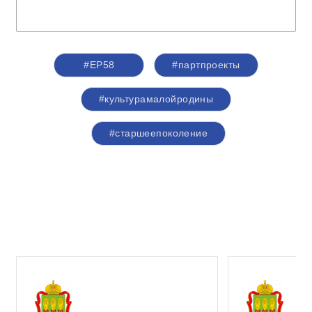
#ЕР58
#партпроекты
#культурамалойродины
#старшеепоколение