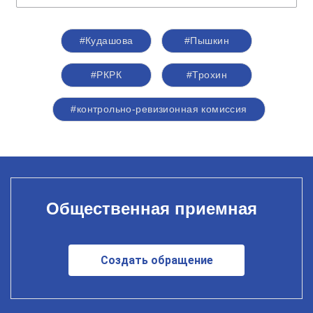
#Кудашова
#Пышкин
#РКРК
#Трохин
#контрольно-ревизионная комиссия
Общественная приемная
Создать обращение