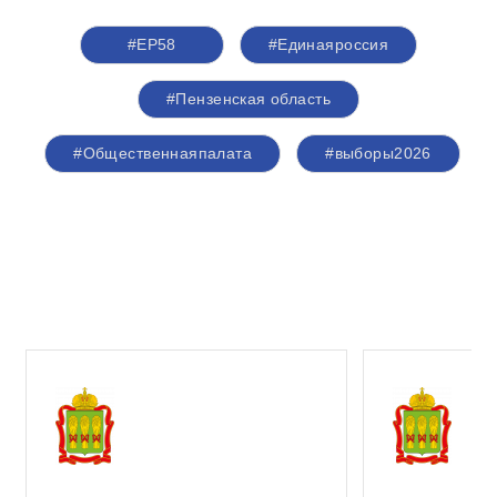
#ЕР58
#Единаяроссия
#Пензенская область
#Общественнаяпалата
#выборы2026