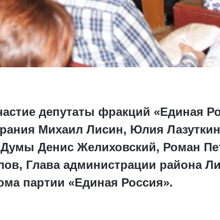
участие депутаты фракций «Единая Р
рания Михаил Лисин, Юлия Лазуткина
 Думы Денис Желиховский, Роман Пе
лов, Глава администрации района Л
ома партии «Единая Россия».