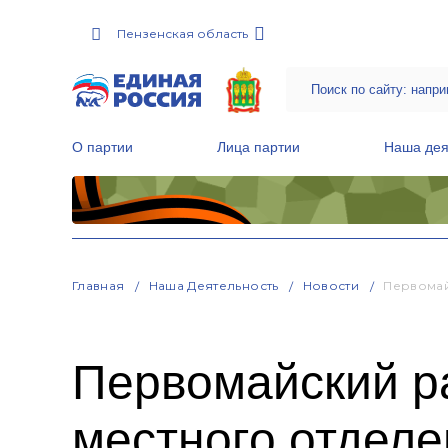
Пензенская область
О партии
Лица партии
Наша дея
Местные общественные приемные Партии
Руководитель Региональной обще
Народная программа «Единой России»
Главная
Наша Деятельность
Новости
Первомай
Первомайский р
местного отделе