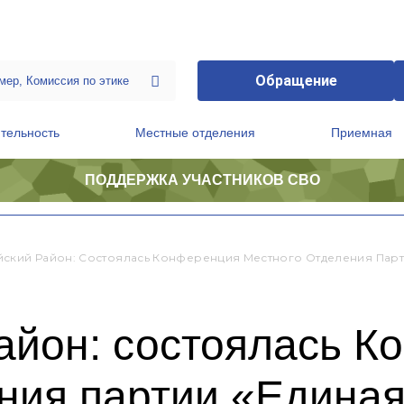
Обращение
тельность
Местные отделения
Приемная
ПОДДЕРЖКА УЧАСТНИКОВ СВО
ственной приемной Председателя Партии
Президиум регионального политического совета
ский Район: Состоялась Конференция Местного Отделения Парт
айон: состоялась К
ния партии «Едина