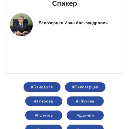
Спикер
Белозерцев Иван Александрович
#Байдаров
#Белозерцев
#Глебова
#Глухова
#Гуляков
#Дралин