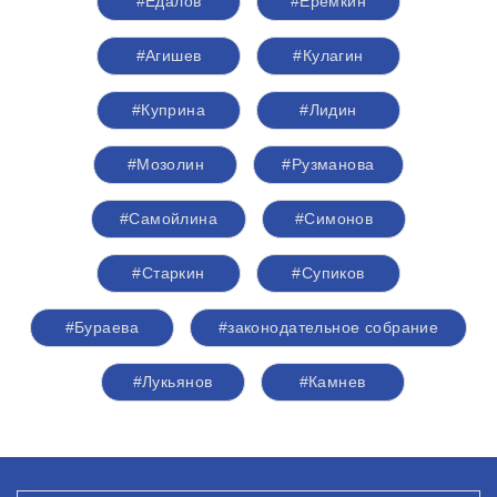
#Едалов
#Еремкин
#Агишев
#Кулагин
#Куприна
#Лидин
#Мозолин
#Рузманова
#Самойлина
#Симонов
#Старкин
#Супиков
#Бураева
#законодательное собрание
#Лукьянов
#Камнев