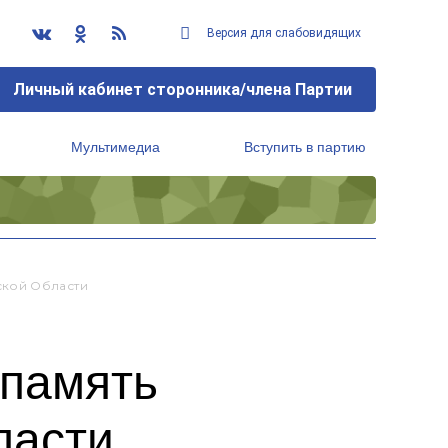
Версия для слабовидящих
Личный кабинет сторонника/члена Партии
Мультимедиа
Вступить в партию
Региональный исполнительный комитет
ской Области
 память
ласти