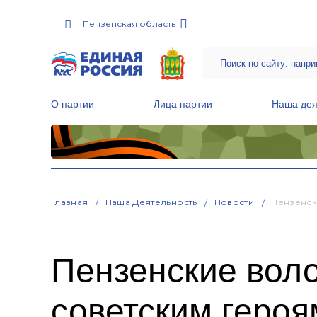
Пензенская область
О партии
Лица партии
Наша дея
Местные общественные приемные Партии
Руководитель Региональной обще
Народная программа «Единой России»
Главная
Наша Деятельность
Новости
Пензенск
Пензенские вол
советским героя