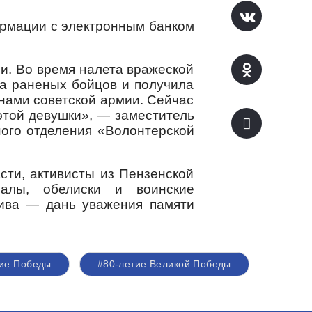
ормации с электронным банком
ии. Во время налета вражеской
ла раненых бойцов и получила
инами советской армии. Сейчас
этой девушки», — заместитель
ного отделения «Волонтерской
сти, активисты из Пензенской
иалы, обелиски и воинские
тива — дань уважения памяти
тие Победы
#80-летие Великой Победы