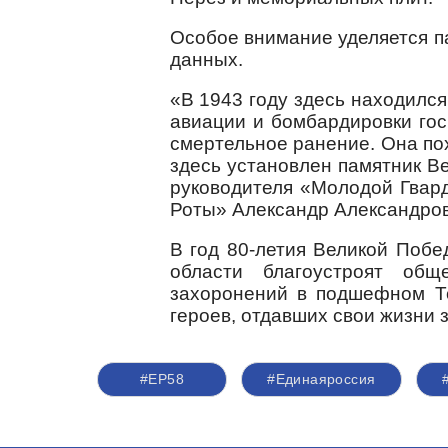
Особое внимание уделяется п
данных.
«В 1943 году здесь находился
авиации и бомбардировки гос
смертельное ранение. Она пох
здесь установлен памятник В
руководителя «Молодой Гвард
Роты» Александр Александров
В год 80-летия Великой Побе
области благоустроят общ
захоронений в подшефном То
героев, отдавших свои жизни з
#ЕР58
#Единаяроссия