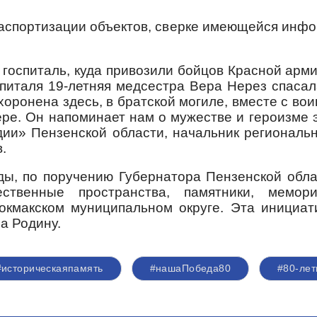
аспортизации объектов, сверке имеющейся инф
 госпиталь, куда привозили бойцов Красной арм
питаля 19-летняя медсестра Вера Нерез спаса
оронена здесь, в братской могиле, вместе с во
ере. Он напоминает нам о мужестве и героизме 
ии» Пензенской области, начальник региональ
.
ды, по поручению Губернатора Пензенской обла
ественные пространства, памятники, мемор
кмакском муниципальном округе. Эта инициа
а Родину.
#историческаяпамять
#нашаПобеда80
#80-ле