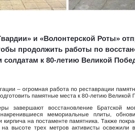
вардии» и «Волонтерской Роты» отп
тобы продолжить работы по восстан
 солдатам к 80-летию Великой Побе
егации – огромная работа по реставрации памятн
подготовить памятные места к 80-летию Великой 
еры завершают восстановление Братской мог
накренившиеся мемориальные плиты, обновил
и кирпича на постаменте памятника. Также покра
 на высоте трех метров активисты освежили 