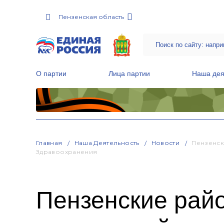
Пензенская область
О партии
Лица партии
Наша дея
Местные общественные приемные Партии
Руководитель Региональной обще
Народная программа «Единой России»
Главная
Наша Деятельность
Новости
Пензенск
Здравоохранения
Пензенские рай