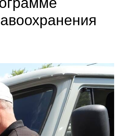
рограмме
равоохранения