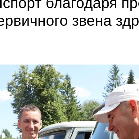
нспорт благодаря п
ервичного звена зд