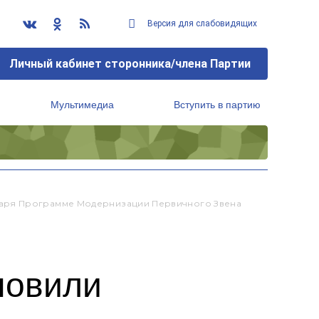
Версия для слабовидящих
Личный кабинет сторонника/члена Партии
Мультимедиа
Вступить в партию
Региональный исполнительный комитет
аря Программе Модернизации Первичного Звена
новили