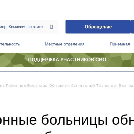
Обращение
тельность
Местные отделения
Приемная
ПОДДЕРЖКА УЧАСТНИКОВ СВО
ственной приемной Председателя Партии
Президиум регионального политического совета
ие Районные Больницы Обновили Санитарный Транспорт Благод
онные больницы об