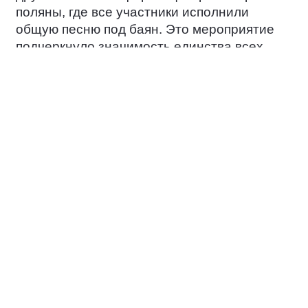
поляны, где все участники исполнили
общую песню под баян. Это мероприятие
подчеркнуло значимость единства всех
народов России в вопросах сохранения
независимости и культурного богатства
Отечества.
«Любить свою Родину — значит знать её
историю, культуру, особенности природы и
уметь защитить её от внешних и
внутренних вызовов. Такие мероприятия
направлены на то, чтобы дети вместе со
взрослыми изучали свой край и обсуждали,
как сохранить бесценное культурное и
природное наследие для будущих
поколений» - отметил региональный
координатор партийного проекта «Чистая
страна» Алексей Марьин.