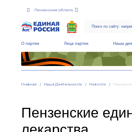
Пензенская область
О партии
Лица партии
Наша дея
Местные общественные приемные Партии
Руководитель Региональной обще
Народная программа «Единой России»
Главная
Наша Деятельность
Новости
Пензенск
Пензенские еди
лекарства