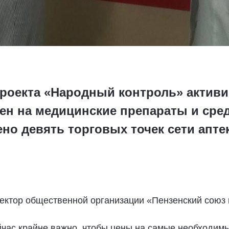
проекта «Народный контроль» актив
ен на медицинские препараты и сре
о девять торговых точек сети аптек
ректор общественной организации «Пензенский союз
час крайне важно, чтобы цены на самые необходимы