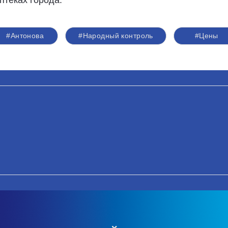
птеках города.
#Антонова
#Народный контроль
#Цены