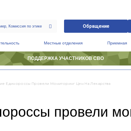
Обращение
тельность
Местные отделения
Приемная
ПОДДЕРЖКА УЧАСТНИКОВ СВО
ственной приемной Председателя Партии
Президиум регионального политического совета
ие Единороссы Провели Мониторинг Цен На Лекарства
нороссы провели мо