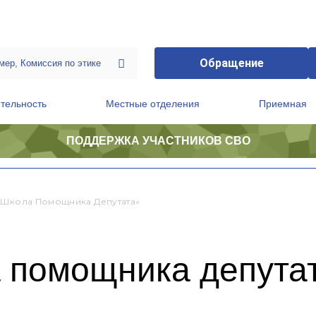
Обращение
тельность
Местные отделения
Приемная
ПОДДЕРЖКА УЧАСТНИКОВ СВО
ственной приемной Председателя Партии
Президиум регионального политического совета
«Школа Помощника Депутата»
 помощника депута