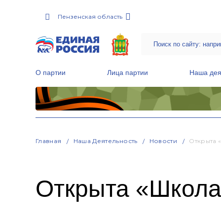
Пензенская область
О партии
Лица партии
Наша дея
Местные общественные приемные Партии
Руководитель Региональной обще
Народная программа «Единой России»
Главная
Наша Деятельность
Новости
Открыта 
Открыта «Школа