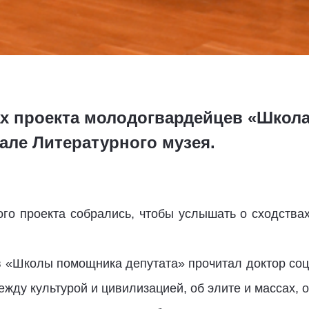
ах проекта молодогвардейцев «Школ
зале Литературного музея.
ого проекта собрались, чтобы услышать о сходствах
 «Школы помощника депутата» прочитал доктор соци
ежду культурой и цивилизацией, об элите и массах, 