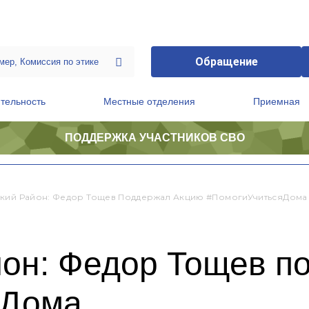
Обращение
тельность
Местные отделения
Приемная
ПОДДЕРЖКА УЧАСТНИКОВ СВО
ственной приемной Председателя Партии
Президиум регионального политического совета
кий Район: Федор Тощев Поддержал Акцию #ПомогиУчитьсяДома
йон: Федор Тощев п
яДома