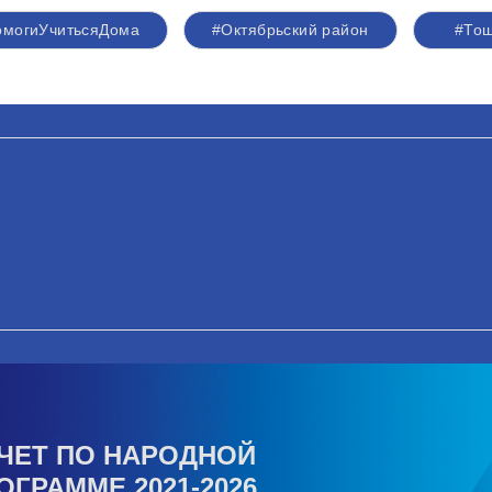
омогиУчитьсяДома
#Октябрьский район
#То
ЧЕТ ПО НАРОДНОЙ
ОГРАММЕ 2021-2026