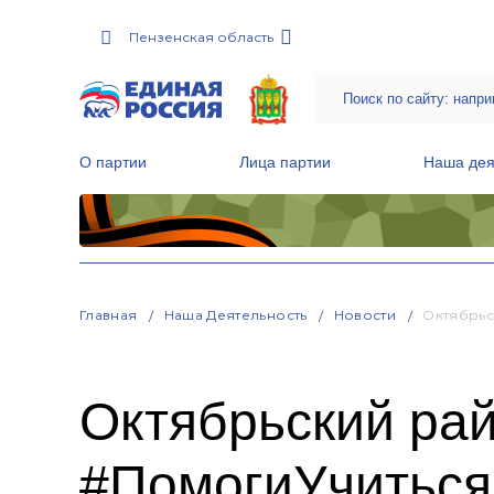
Пензенская область
О партии
Лица партии
Наша дея
Местные общественные приемные Партии
Руководитель Региональной обще
Народная программа «Единой России»
Главная
Наша Деятельность
Новости
Октябрьс
Октябрьский ра
#ПомогиУчитьс