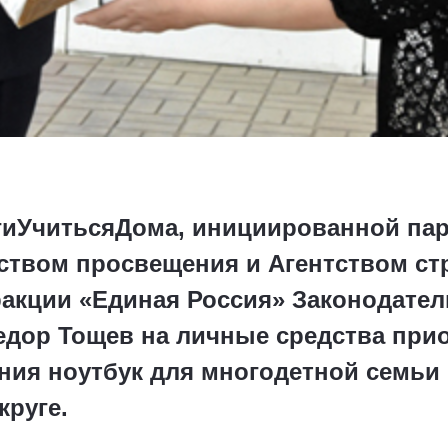
гиУчитьсяДома, инициированной пар
ством просвещения и Агентством ст
ракции «Единая Россия» Законодате
едор Тощев на личные средства при
ния ноутбук для многодетной семьи
круге.