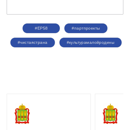
#ЕР58
#партпроекты
#чистаястрана
#культурамалойродины