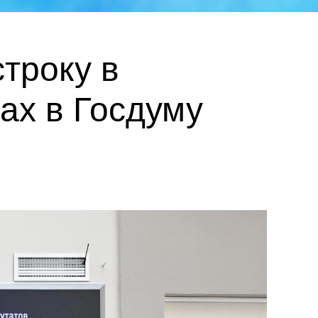
троку в
ах в Госдуму