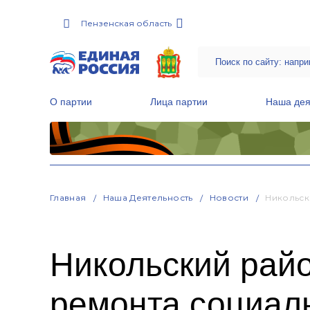
Пензенская область
О партии
Лица партии
Наша дея
Местные общественные приемные Партии
Руководитель Региональной обще
Народная программа «Единой России»
Главная
Наша Деятельность
Новости
Никольск
Никольский райо
ремонта социал