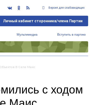
Версия для слабовидящих
Личный кабинет сторонника/члена Партии
Мультимедиа
Вступить в партию
Региональный исполнительный комитет
Объектов В Селе Маис
омились с ходом
ле Маис