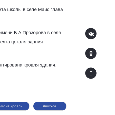
нта школы в селе Маис глава
мени Б.А.Прозорова в селе
делка цоколя здания
нтирована кровля здания,
емонт кровли
#школа