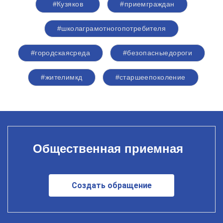
#Кузяков
#приемграждан
#школаграмотногопотребителя
#городскаясреда
#безопасныедороги
#жителимкд
#старшеепоколение
Общественная приемная
Создать обращение