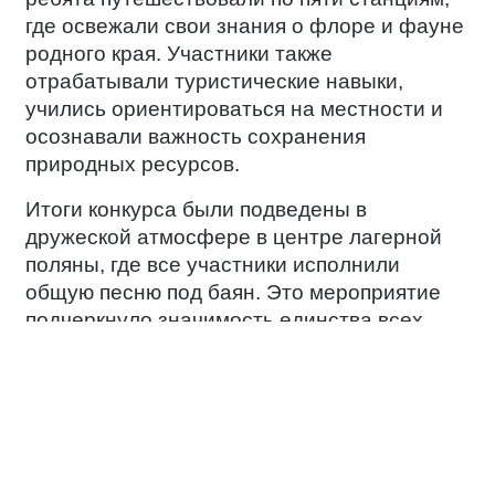
где освежали свои знания о флоре и фауне
родного края. Участники также
отрабатывали туристические навыки,
учились ориентироваться на местности и
осознавали важность сохранения
природных ресурсов.
Итоги конкурса были подведены в
дружеской атмосфере в центре лагерной
поляны, где все участники исполнили
общую песню под баян. Это мероприятие
подчеркнуло значимость единства всех
народов России в вопросах сохранения
независимости и культурного богатства
Отечества.
«Любить свою Родину — значит знать её
историю, культуру, особенности природы и