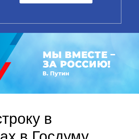
троку в
ах в Госдуму