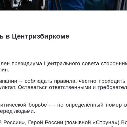
ь в Центризбиркоме
член президиума Центрального совета сторонник
лин.
мпании – соблюдать правила, честно проходит
льтат. Оставаться ответственными и требовател
олитической борьбе — не определённый номер в
перед людьми.
 России», Герой России (позывной «Струна») Вл