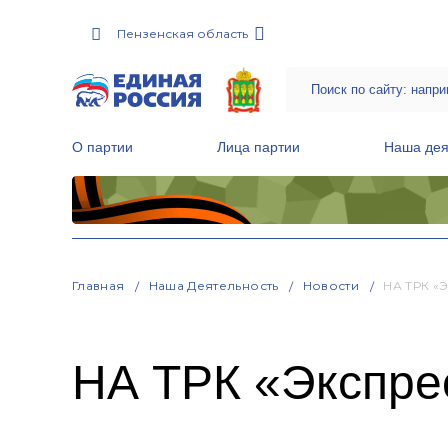
Пензенская область
О партии
Лица партии
Наша дея
Местные общественные приемные Партии
Руководитель Региональной обще
Народная программа «Единой России»
Главная
Наша Деятельность
Новости
НА ТРК «
НА ТРК «Экспре