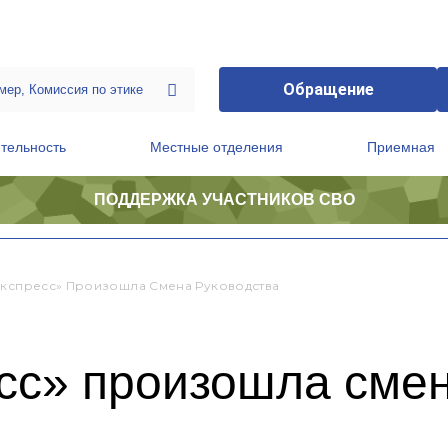
Обращение
тельность
Местные отделения
Приемная
ПОДДЕРЖКА УЧАСТНИКОВ СВО
ственной приемной Председателя Партии
Президиум регионального политического совета
Экспресс» Произошла Смена Руководства
сс» произошла смен