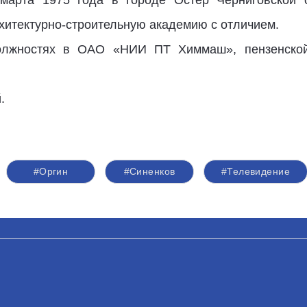
марта 1975 года в городе Остер Черниговской о
хитектурно-строительную академию с отличием.
олжностях в ОАО «НИИ ПТ Химмаш», пензенской
.
#Оргин
#Синенков
#Телевидение