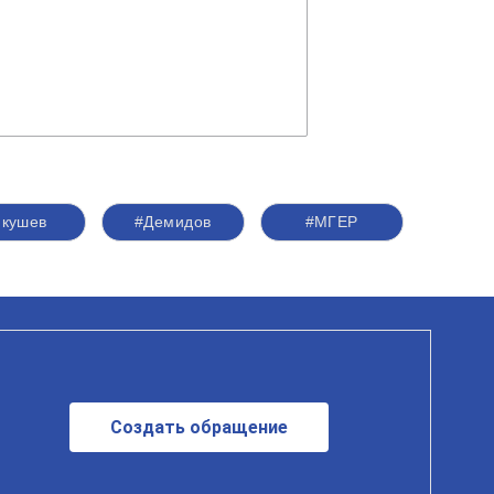
кушев
#Демидов
#‎МГЕР‬
Создать обращение