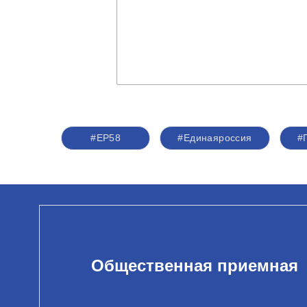
#ЕР58
#Единаяроссия
#
Общественная приемная