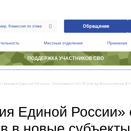
Обращение
тельность
Местные отделения
Приемная
ПОДДЕРЖКА УЧАСТНИКОВ СВО
ственной приемной Председателя Партии
Президиум регионального политического совета
 Гвардия Единой России» Отправила 100-Й Отряд Волонтёров В 
ия Единой России» 
ов в новые субъект