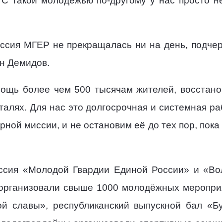
 С такой молодёжью по-другому у нас просто 
иссия МГЕР не прекращалась ни на день, подч
н Демидов.
ощь более чем 500 тысячам жителей, восстано
талях. Для нас это долгосрочная и системная ра
ной миссии, и не остановим её до тех пор, пока 
ссия «Молодой Гвардии Единой России» и «Во
 организовали свыше 1000 молодёжных мероприя
й славы», республиканский выпускной бал «Б