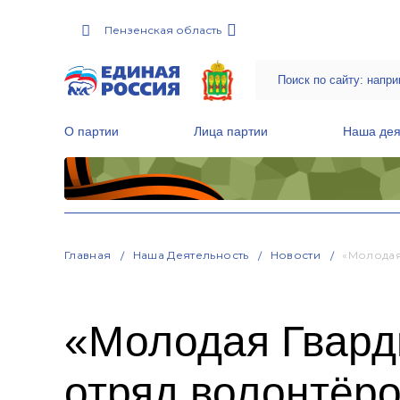
Пензенская область
О партии
Лица партии
Наша дея
Местные общественные приемные Партии
Руководитель Региональной обще
Народная программа «Единой России»
Главная
Наша Деятельность
Новости
«Молодая
«Молодая Гвард
отряд волонтёр