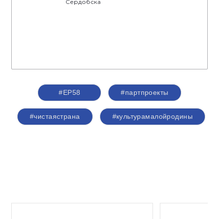
Сердобска
#ЕР58
#партпроекты
#чистаястрана
#культурамалойродины