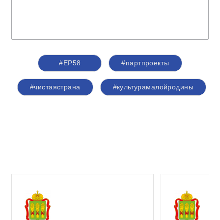
#ЕР58
#партпроекты
#чистаястрана
#культурамалойродины