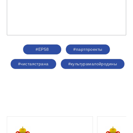
#ЕР58
#партпроекты
#чистаястрана
#культурамалойродины