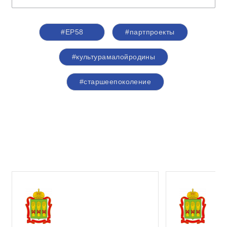
#ЕР58
#партпроекты
#культурамалойродины
#старшеепоколение