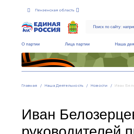
Пензенская область
О партии
Лица партии
Наша дея
Местные общественные приемные Партии
Руководитель Региональной обще
Народная программа «Единой России»
Главная
Наша Деятельность
Новости
Иван Бел
Иван Белозерце
руководителей п