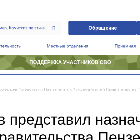
Обращение
тельность
Местные отделения
Приемная
ПОДДЕРЖКА УЧАСТНИКОВ СВО
ственной приемной Председателя Партии
Президиум регионального политического совета
озерцев Представил Назначенных Руководителей Правительства 
в представил назна
равительства Пензе