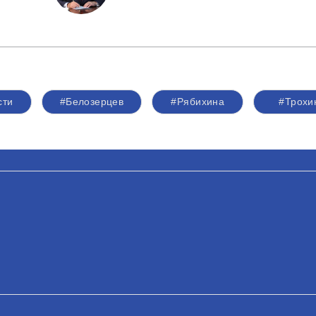
сти
#Белозерцев
#Рябихина
#Трохи