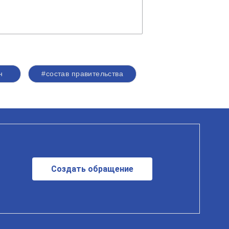
н
#состав правительства
Создать обращение