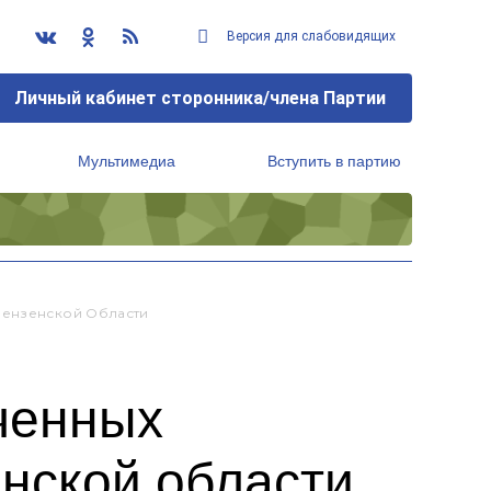
Версия для слабовидящих
Личный кабинет сторонника/члена Партии
Мультимедиа
Вступить в партию
Региональный исполнительный комитет
Пензенской Области
ченных
нской области