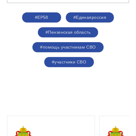
#ЕР58
#Единаяроссия
#Пензенская область
#помощь участникам СВО
#участники СВО