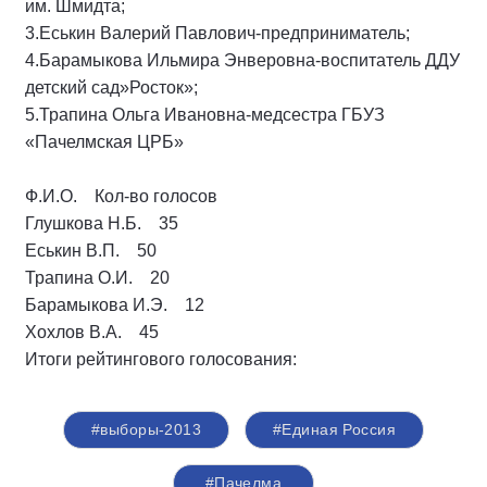
им. Шмидта;
3.Еськин Валерий Павлович-предприниматель;
4.Барамыкова Ильмира Энверовна-воспитатель ДДУ
детский сад»Росток»;
5.Трапина Ольга Ивановна-медсестра ГБУЗ
«Пачелмская ЦРБ»
Ф.И.О. Кол-во голосов
Глушкова Н.Б. 35
Еськин В.П. 50
Трапина О.И. 20
Барамыкова И.Э. 12
Хохлов В.А. 45
Итоги рейтингового голосования:
#выборы-2013
#Единая Россия
#Пачелма