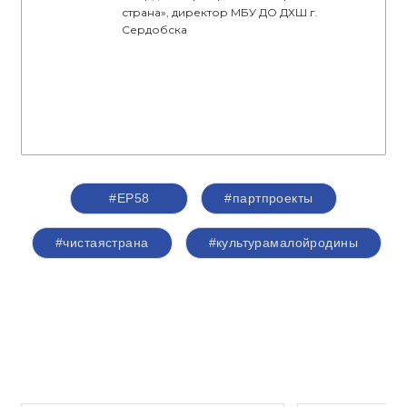
страна», директор МБУ ДО ДХШ г.
Сердобска
#ЕР58
#партпроекты
#чистаястрана
#культурамалойродины