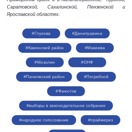
Саратовской, Сахалинской, Пензенской и
Ярославской областях.
#Глухова
#Данилушкина
#Каменский район
#Макиева
#Мозолин
#ОНФ
#Пачелмский район
#Погребной
#Фаюстов
#выборы в законодательное собрание
#народное голосование
#праймериз