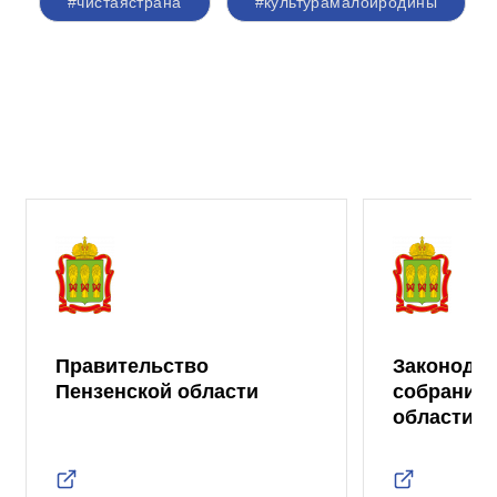
#чистаястрана
#культурамалойродины
Правительство
Законода
Пензенской области
собрание 
области