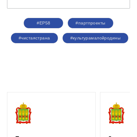
#ЕР58
#партпроекты
#чистаястрана
#культурамалойродины