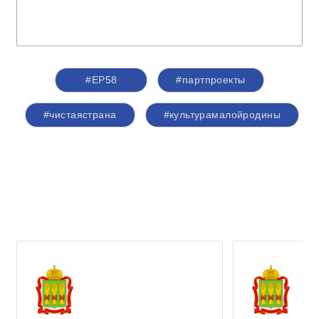
#ЕР58
#партпроекты
#чистаястрана
#культурамалойродины