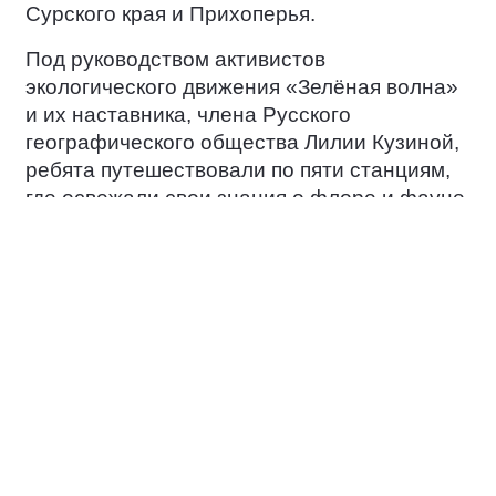
Сурского края и Прихоперья.
Под руководством активистов
экологического движения «Зелёная волна»
и их наставника, члена Русского
географического общества Лилии Кузиной,
ребята путешествовали по пяти станциям,
где освежали свои знания о флоре и фауне
родного края. Участники также
отрабатывали туристические навыки,
учились ориентироваться на местности и
осознавали важность сохранения
природных ресурсов.
Итоги конкурса были подведены в
дружеской атмосфере в центре лагерной
поляны, где все участники исполнили
общую песню под баян. Это мероприятие
подчеркнуло значимость единства всех